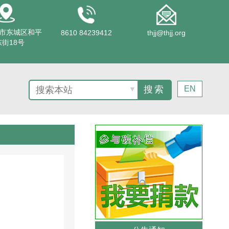
市东城区和平
8610 84239412
thjj@thjj.org
街18号
EN
▼