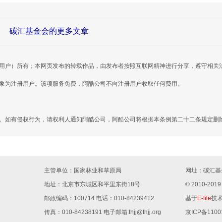
碳汇基金会的更多文章
用户）所有；本网页发布的转载作品，由发布者按照互联网精神进行分享，遵守相关
对象为注册用户。该项服务免费，阿酷公司不向注册用户收取任何费用。
。如有侵权行为，请权利人通知阿酷公司，阿酷公司将根据本条例第二十二条规定删
主管单位：国家林业和草原局
网址：
碳汇基金
地址：北京市东城区和平里东街18号
© 2010-2
邮政编码：100714 电话：010-84239412
基于
E-file
技
传真：010-84238191 电子邮箱:thjj@thjj.org
京ICP备1100