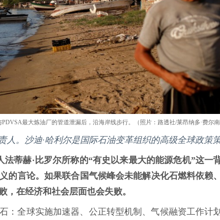
区与PDVSA最大炼油厂的管道泄漏后，沿海岸线步行。（照片：路透社/莱昂纳多·费尔
治战略负责人。沙迪·哈利尔是国际石油变革组织的高级全球政策
责人法蒂赫·比罗尔所称的“有史以来最大的能源危机”这一
义的言论。如果联合国气候峰会未能解决化石燃料依赖
败，在经济和社会层面也会失败。
石：全球实施加速器、公正转型机制、气候融资工作计