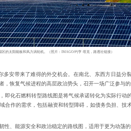
能园区的太阳能板和风力涡轮机。（照片：IMAGO/约亨·塔克，路透社链接）
·埃尔多安带来了难得的外交机会。在南北、东西方日益分
者，恢复气候进程的高层政治势头，召开一场广泛参与的
共识，即化石燃料转型路线图是将气候承诺转化为实际行动
域合作的需求，包括融资和转型障碍，如债务负担、技
韧性、能源安全和政治稳定的路线图，适用于更为动荡的