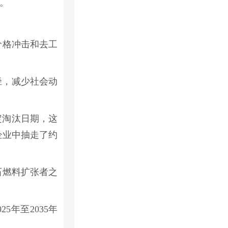
。
价格冲击和去工
径，减少社会动
定淘汰日期，这
企业中抽走了约
石燃料扩张者之
年至2035年