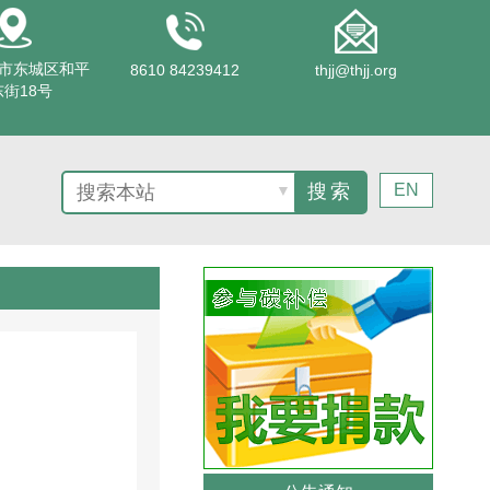
市东城区和平
8610 84239412
thjj@thjj.org
街18号
EN
▼