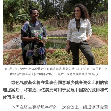
2023年9月，绿色气候基金执行主任玛法尔达·杜阿尔特（右）访问了肯尼亚一个
由绿色气候基金支持的咖啡农场。（照片：绿色气候基金/安迪·鲍尔）
绿色气候基金将在董事会同意减少储备资金比例的管
理提案后，将有近
60
亿美元可用于发展中国家的减排和气
候适应项目。
本周在塔吉克斯坦举行的一次会议上，组成该基金董