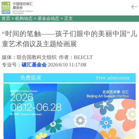
首页
>
机构动态
>
基金会动态
>
正文
“时间的笔触——孩子们眼中的美丽中国”儿
童艺术倡议及主题绘画展
媒体：联合国教科文组织 作者：BEJ/CLT
专业号：
碳汇基金会
2026/6/10 11:17:08
免费观展
Free admission