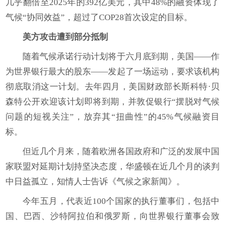
几乎翻倍至2025年的392亿美元，其中48%的融资体现了
气候“协同效益”，超过了COP28首次设定的目标。
美方攻击遭到部分抵制
随着气候承诺行动计划将于六月底到期，美国——作
为世界银行最大的股东——发起了一场运动，要求该机构
彻底取消这一计划。去年四月，美国财政部长斯科特·贝
森特公开欢迎该计划即将到期，并敦促银行“摆脱对气候
问题的短视关注”，放弃其“扭曲性”的45%气候融资目
标。
但近几个月来，随着欧洲各国政府和广泛的发展中国
家联盟对延期计划持坚决态度，华盛顿在近几个月的谈判
中日益孤立，知情人士告诉《气候之家新闻》。
今年五月，代表近100个国家的执行董事们，包括中
国、巴西、沙特阿拉伯和俄罗斯，向世界银行董事会致