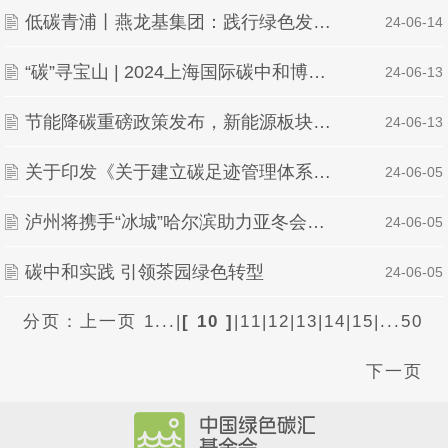
低碳青浦丨燕龙基集团：践行绿色发展理念，助力碳达峰、碳中和
| 24-06-14
“碳”寻宝山 | 2024上海国际碳中和博览会圆满收官
| 24-06-13
节能降碳重磅政策发布，新能源板块影响几何？
| 24-06-13
关于印发《关于建立碳足迹管理体系的实施方案》的通知
| 24-06-05
泸州将携手“冰城”哈尔滨助力亚冬会碳中和
| 24-06-05
碳中和实践 引领茶园绿色转型
| 24-06-05
分页：
上一页
1...
|
[ 10 ]
|
11
|
12
|
13
|
14
|
15
|
...50
下一页