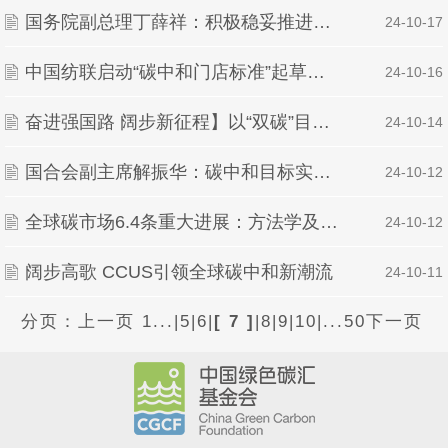
国务院副总理丁薛祥：积极稳妥推进碳达峰碳中和
| 24-10-17
中国纺联启动“碳中和门店标准”起草工作
| 24-10-16
奋进强国路 阔步新征程】以“双碳”目标为牵引 “碳”出绿色低碳转型之路
| 24-10-14
国合会副主席解振华：碳中和目标实现高度依赖于低碳技术的成熟应用
| 24-10-12
全球碳市场6.4条重大进展：方法学及碳清除相关标准公布
| 24-10-12
阔步高歌 CCUS引领全球碳中和新潮流
| 24-10-11
分页：
上一页
1...
|
5
|
6
|
[ 7 ]
|
8
|
9
|
10
|
...50
下一页