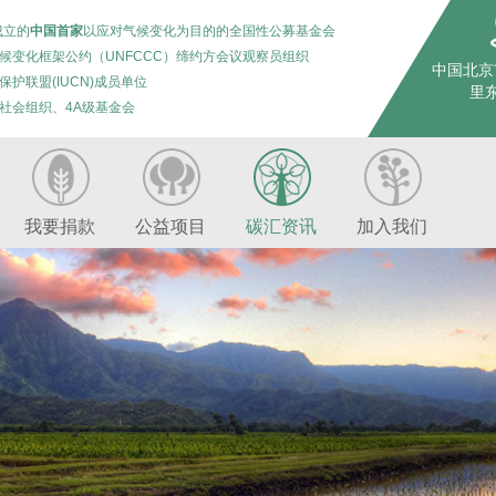
成立的
中国首家
以应对气候变化为目的的全国性公募基金会
候变化框架公约（UNFCCC）缔约方会议观察员组织
中国北京
保护联盟(IUCN)成员单位
里东
社会组织、4A级基金会
我要捐款
公益项目
碳汇资讯
加入我们