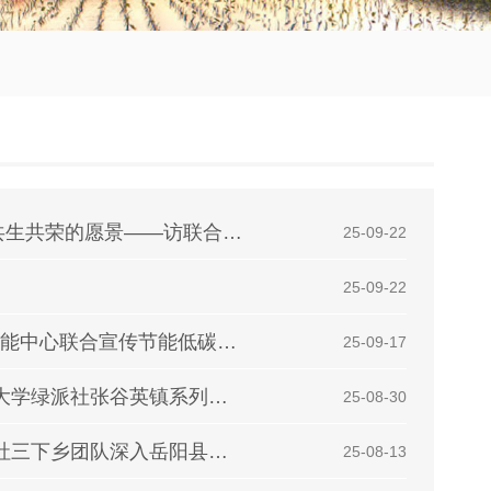
专访｜中国生物圈保护区日益体现人与自然共生共荣的愿景——访联合国教科文组织“人与生物圈计划”秘书长阿
| 25-09-22
| 25-09-22
节能‘益’起来，绿色向未来 ——绿派社与校节能中心联合宣传节能低碳风尚
| 25-09-17
寻踪古镇绿意，绘就乡村新图 ——江西财经大学绿派社张谷英镇系列活动纪实
| 25-08-30
巡河护水践初心，生态调研担使命 ——绿派社三下乡团队深入岳阳县开展环保活动
| 25-08-13