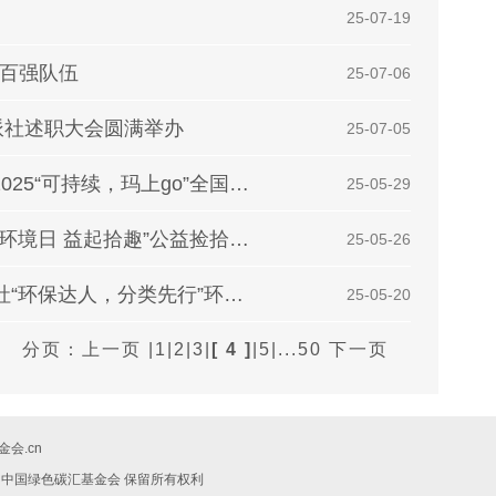
| 25-07-19
践百强队伍
| 25-07-06
派社述职大会圆满举办
| 25-07-05
“聚焦软塑回收科普 共筑青年环保担当” ——2025“可持续，玛上go”全国青年环保项目大赛校内赛
| 25-05-29
齐心净滩还澄碧，携手护绿共芳菲 ——“世界环境日 益起拾趣”公益捡拾活动圆满举行
| 25-05-26
分类践行环保志，青春共筑绿色梦 ——绿派社“环保达人，分类先行”环保主题活动
| 25-05-20
分页：
上一页
|
1
|
2
|
3
|
[ 4 ]
|
5
|
...50
下一页
会.cn
019 中国绿色碳汇基金会 保留所有权利