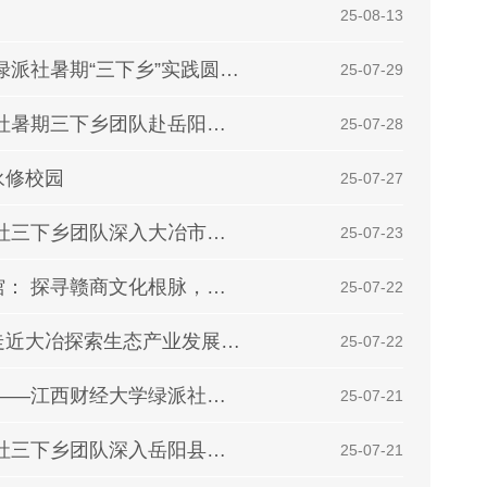
| 25-08-13
行走湘赣鄂三地，青春共护长江绿 ——江财绿派社暑期“三下乡”实践圆满结束
| 25-07-29
碧水安澜青春护，生态同行绿意生 ——绿派社暑期三下乡团队赴岳阳开展生态实践
| 25-07-28
永修校园
| 25-07-27
青春筑绿大冶行，多措并举绘新篇 ——绿派社三下乡团队深入大冶市开展社会实践青春筑绿大冶行，多措并举绘
| 25-07-23
江西财经大学知行赣商实践队走进吴城记忆馆： 探寻赣商文化根脉，砥砺强国奋进之志
| 25-07-22
探寻绿色发展密码，践行环保青春使命——走近大冶探索生态产业发展路径
| 25-07-22
绿派下乡传环保理念，永修实践探振兴路径 ——江西财经大学绿派社永修县系列活动纪实
| 25-07-21
扎根岳阳水土间，共绘生态保护卷 ——绿派社三下乡团队深入岳阳县进行社会实践
| 25-07-21