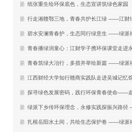
纸张重生绘环保底色，生态宣讲筑绿色家园
青春播绿润童心：江财学子携环保课堂走进