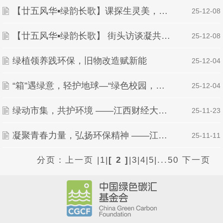
【廿五风华▪绿韵长歌】课探生灵美，心守万物和——“生灵绘万象，课堂启新章”环保课堂圆满结束
| 25-12-08
【廿五风华▪绿韵长歌】 街头访谈凝共识，江滩寻绿促发展
| 25-12-08
绿植领养践环保，旧物改造赋新能
| 25-12-04
“箱”遇绿意，轻护地球—“绿色校园，箱见未来”纸箱回收活动圆满结束
| 25-12-04
绿动市集，共护环境 ——江西财经大学绿派社“赴集拾趣▪绿意心间”乐盈广场环保市集活动圆满结束
| 25-11-23
凝聚青春力量，弘扬环保精神 ——江西财经大学绿派社开展2025年新生动员大会暨社团风采展示活动
| 25-11-11
分页：
上一页
|
1
|
[ 2 ]
|
3
|
4
|
5
|
...50
下一页