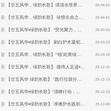
【廿五风华，绿韵长歌】清清水世界・共护母亲河——绿派社赴艾溪湖开展世界水日宣讲活动
| 26-04-01
【廿五风华，绿韵长歌】 珍惜生命之源，共护碧水清流 ——绿派社世界水日主题摆点活动圆满结束
| 26-04-01
【廿五风华▪绿韵长歌】 “荧光聚力，低碳同行”—— 地球一小时节能主题活动圆满结束
| 26-03-24
【廿五风华▪绿韵长歌】 刷白护木凝初心，青春植绿绽芳华 ——绿派社护树活动圆满结束
| 26-03-23
【廿五风华，绿韵长歌】“‘植’此青绿，‘树’说未来”主题节日活动圆满举行
| 26-03-19
【廿五风华，绿韵长歌】 循伟人足迹▪问道长江文明
| 25-12-16
【廿五风华 绿韵长歌】 “践行垃圾分类，共绘生态蓝图”环保课堂圆满举行
| 25-12-13
【廿五风华▪绿韵长歌】“清峰行动，拾美梅岭”环保活动顺利开展
| 25-12-10
【廿五风华▪绿韵长歌】 净滩护水践初心，绿色青春启新程 ——绿派社开展走河净滩实践活动
| 25-12-08