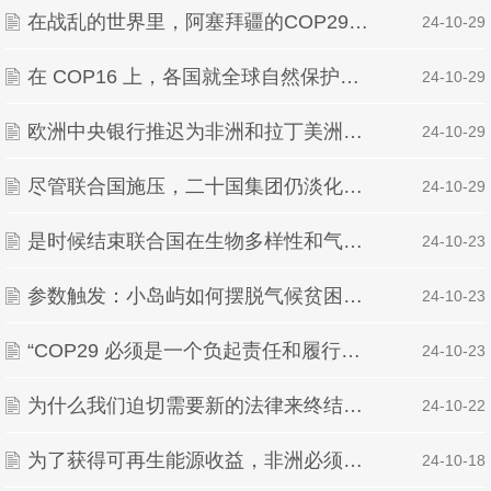
在战乱的世界里，阿塞拜疆的COP29停火呼吁作为“公关演习”而受到攻击 作者：Matteo Civi
| 24-10-29
在 COP16 上，各国就全球自然保护基金的未来出现分歧 作者：Sebastian Rodrigue
| 24-10-29
欧洲中央银行推迟为非洲和拉丁美洲增加气候融资的计划 作者：Joe Lo 2024年10月23日发布于
| 24-10-29
尽管联合国施压，二十国集团仍淡化专家的气候融资报告
| 24-10-29
是时候结束联合国在生物多样性和气候之间的人为鸿沟了
| 24-10-23
参数触发：小岛屿如何摆脱气候贫困陷阱
| 24-10-23
“COP29 必须是一个负起责任和履行承诺的气候大会”
| 24-10-23
为什么我们迫切需要新的法律来终结化石燃料
| 24-10-22
为了获得可再生能源收益，非洲必须投资电池存储
| 24-10-18