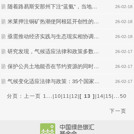
随着路易斯安那州下注“蓝氨”，当地社区为可能出现的空气污染做准备
| 26-02-18
米莱押注铜矿热潮使阿根廷开创性的冰川法岌岌可危
| 26-02-18
亟需推动经济实践与生态现实相协调：将自然资本系统性纳入宏观经济分析框架的政策紧迫性
| 26-02-18
研究发现，气候适应法律和政策多数是在《巴黎协定》签署后通过的
| 26-02-17
保护公共土地能否在节约资源的同时改善居民福祉？
| 26-02-17
气候变化适应法律与政策：35个国家的趋势、差距与机遇回顾
| 26-02-17
分页：
上一页
1...
|
10
|
11
|
12
|
[ 13 ]
|
14
|
15
|
...50
下一页