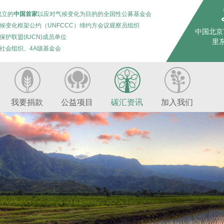
成立的
中国首家
以应对气候变化为目的的全国性公募基金会
候变化框架公约（UNFCCC）缔约方会议观察员组织
中国北京
保护联盟(IUCN)成员单位
里东
社会组织、4A级基金会
我要捐款
公益项目
碳汇资讯
加入我们