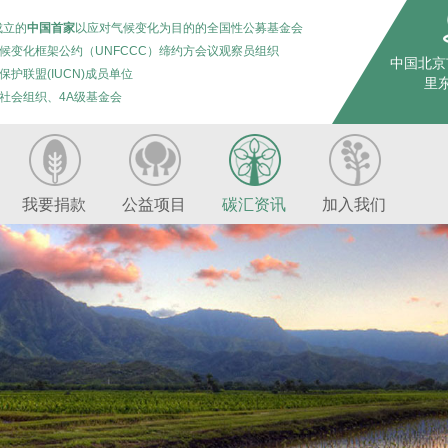
成立的
中国首家
以应对气候变化为目的的全国性公募基金会
候变化框架公约（UNFCCC）缔约方会议观察员组织
中国北京
保护联盟(IUCN)成员单位
里东
社会组织、4A级基金会
我要捐款
公益项目
碳汇资讯
加入我们