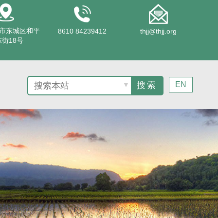
市东城区和平
8610 84239412
thjj@thjj.org
街18号
EN
▼