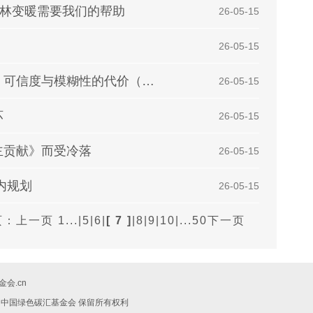
森林变暖需要我们的帮助
| 26-05-15
| 26-05-15
森林、人民、气候倡议的十字路口：清晰度、可信度与模糊性的代价（评论）
| 26-05-15
坏
| 26-05-15
主贡献》而受冷落
| 26-05-15
内规划
| 26-05-15
页：
上一页
1...
|
5
|
6
|
[ 7 ]
|
8
|
9
|
10
|
...50
下一页
会.cn
019 中国绿色碳汇基金会 保留所有权利