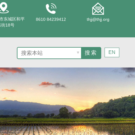
市东城区和平
8610 84239412
thjj@thjj.org
街18号
EN
▼