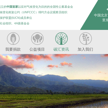
成立的
中国首家
以应对气候变化为目的的全国性公募基金会
候变化框架公约（UNFCCC）缔约方会议观察员组织
中国北京
保护联盟(IUCN)成员单位
里东
社会组织、4A级基金会
我要捐款
公益项目
碳汇资讯
加入我们