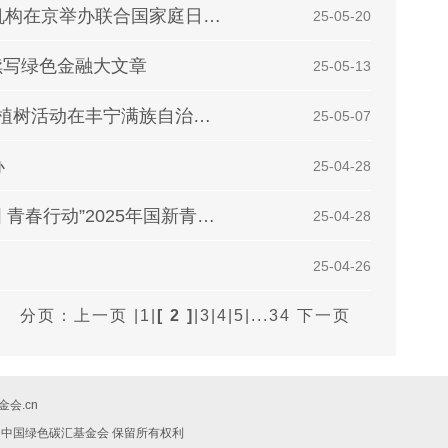
中国绿色碳汇基金会携手并支持联合国驻华机构在京举办联合国家庭日活动
| 25-05-20
”续写绿色金融大文章
| 25-05-13
2025世界地球日——2025年蚂蚁集团员工林植树活动在丰宁满族自治县顺利举行
| 25-05-07
办
| 25-04-28
2025世界地球日——我会组织开展 “美丽中国 青春行动”2025年国新青年林植树活动
| 25-04-28
| 25-04-26
分页：
上一页
|
1
|
[ 2 ]
|
3
|
4
|
5
|
...34
下一页
会.cn
019 中国绿色碳汇基金会 保留所有权利