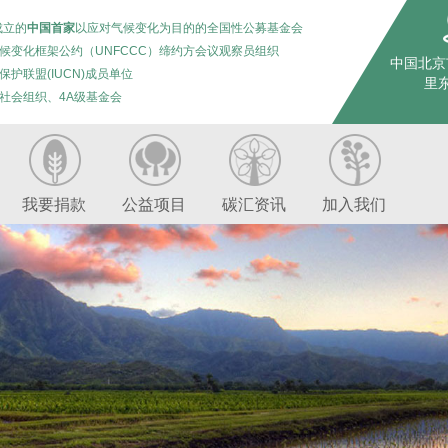
成立的
中国首家
以应对气候变化为目的的全国性公募基金会
候变化框架公约（UNFCCC）缔约方会议观察员组织
中国北京
保护联盟(IUCN)成员单位
里东
社会组织、4A级基金会
我要捐款
公益项目
碳汇资讯
加入我们