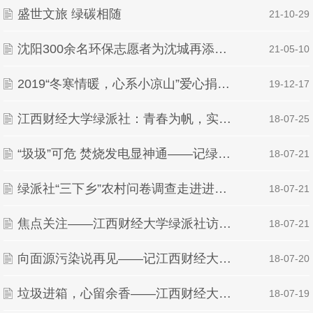
盛世文旅 绿碳相随
| 21-10-29
沈阳300余名环保志愿者为沈城再添新绿
| 21-05-10
2019“冬寒情暖，心系小凉山”爱心捐赠活动
| 19-12-17
江西财经大学绿派社：青春为帆，实践做桨
| 18-07-25
“圾圾”可危 焚烧发电显神通——记绿派社参观南昌泉岭生活垃圾焚烧发电厂
| 18-07-21
绿派社“三下乡”农村问卷调查走进进贤县
| 18-07-21
焦点关注——江西财经大学绿派社访谈李渡镇镇政府
| 18-07-21
向面源污染说再见——记江西财经大学绿派社赴进贤县衙前乡广场宣传活动
| 18-07-20
垃圾进箱，心留余香——江西财经大学绿派社赴双港中心小学开展主题环教
| 18-07-19