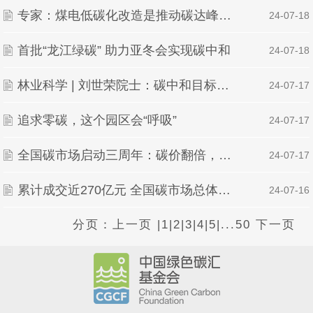
专家：煤电低碳化改造是推动碳达峰碳中和关键举措
| 24-07-18
首批“龙江绿碳” 助力亚冬会实现碳中和
| 24-07-18
林业科学 | 刘世荣院士：碳中和目标下中国森林碳储量、碳汇变化预估与潜力提升途径
| 24-07-17
追求零碳，这个园区会“呼吸”
| 24-07-17
全国碳市场启动三周年：碳价翻倍，扩容在即
| 24-07-17
累计成交近270亿元 全国碳市场总体运行平稳
| 24-07-16
分页：
上一页
|
1
|
2
|
3
|
4
|
5
|
...50
下一页