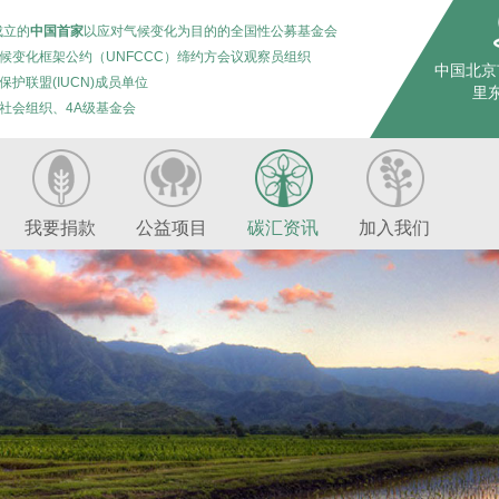
成立的
中国首家
以应对气候变化为目的的全国性公募基金会
候变化框架公约（UNFCCC）缔约方会议观察员组织
中国北京
保护联盟(IUCN)成员单位
里东
社会组织、4A级基金会
我要捐款
公益项目
碳汇资讯
加入我们