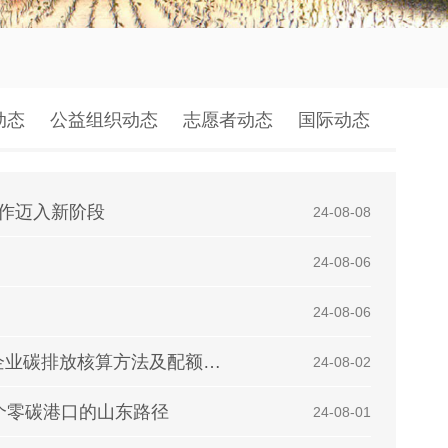
动态
公益组织动态
志愿者动态
国际动态
工作迈入新阶段
| 24-08-08
| 24-08-06
| 24-08-06
北京：深化北京碳市场建设，完善重点行业企业碳排放核算方法及配额管理政策
| 24-08-02
个零碳港口的山东路径
| 24-08-01