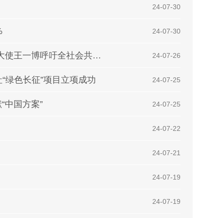
| 24-07-30
%
| 24-07-30
保护穿山甲纪录片《寻护者》今日首映 公益大使王一博呼吁全社会共同参与
| 24-07-26
“绿色长征”项目立项成功
| 24-07-25
“中国方案”
| 24-07-25
| 24-07-22
| 24-07-21
| 24-07-19
| 24-07-19