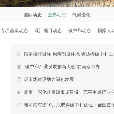
国际动态
业界动态
气候变化
专项基金动态
碳汇项目动态
碳中和动态
捐赠人
锚定减排目标 构筑制度体系 碳达峰碳中和
“碳中和产业发展创新大会”在南京举办
碳市场建设助力绿色发展
潍坊港有望10月底取得碳中和认证！全国首