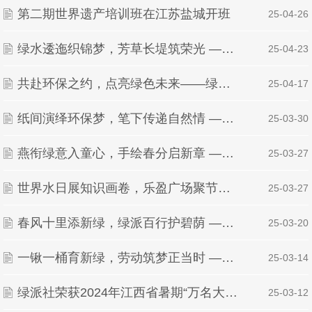
第二期世界遗产培训班在江苏盐城开班​
| 25-04-26
绿水逶迤织锦梦，芳草长堤筑荣光 ——绿派社摘得十佳社团团支部桂冠
| 25-04-23
共赴环保之约，点亮绿色未来——绿派社“星光荧夜・绿色接力”地球一小时节能主题活动
| 25-04-17
纸间演绎环保梦，笔下传递自然情 ——绿派社“触纸生情：手作环保情书”植树节活动
| 25-03-30
燕衔绿意入童心，手绘春分启新章 ——绿派社春分主题环保课堂
| 25-03-27
世界水日展知识画卷，乐盈广场聚节水力量 ——绿派社世界水日宣讲活动圆满举行
| 25-03-27
春风十里添新绿，绿派百行护碧荫 ——江西财经大学绿派社开展植树节系列活动
| 25-03-20
一锹一桶育新绿，劳动筑梦正当时 ——绿派社植树节主题实践活动
| 25-03-14
绿派社荣获2024年江西省暑期“万名大学生进千站”文明志愿服务项目优秀实践成果
| 25-03-12