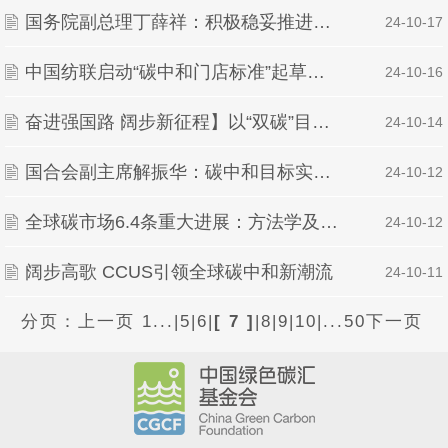
国务院副总理丁薛祥：积极稳妥推进碳达峰碳中和
| 24-10-17
中国纺联启动“碳中和门店标准”起草工作
| 24-10-16
奋进强国路 阔步新征程】以“双碳”目标为牵引 “碳”出绿色低碳转型之路
| 24-10-14
国合会副主席解振华：碳中和目标实现高度依赖于低碳技术的成熟应用
| 24-10-12
全球碳市场6.4条重大进展：方法学及碳清除相关标准公布
| 24-10-12
阔步高歌 CCUS引领全球碳中和新潮流
| 24-10-11
分页：
上一页
1...
|
5
|
6
|
[ 7 ]
|
8
|
9
|
10
|
...50
下一页