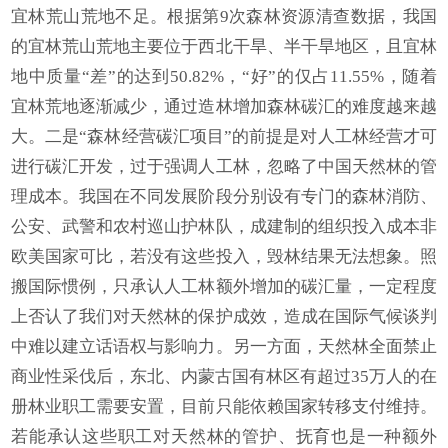
宜林荒山荒地不足。根据第9次森林资源清查数据，我国
的宜林荒山荒地主要位于西北干旱、半干旱地区，且宜林
地中质量“差”的达到50.82%，“好”的仅占11.55%，随着
宜林荒地逐渐减少，通过造林增加森林碳汇的难度越来越
大。二是“森林经营碳汇项目”的前提是对人工林经营才可
进行碳汇开发，过于强调人工林，忽略了中国天然林的管
理成本。我国在不同发展阶段分别设有专门的森林消防、
公安、武警和农村巡山护林队，成建制的组织投入成本非
欧美国家可比，若没有这些投入，毁林结果无法想象。照
搬国际惯例，只承认人工林额外增加的碳汇量，一定程度
上否认了我们对天然林的保护成效，造成在国际气候谈判
中难以建立话语权与影响力。另一方面，天然林全面禁止
商业性采伐后，东北、内蒙古国有林区有超过35万人的在
册林业职工需要安置，目前只能依赖国家转移支付维持。
若能承认这些职工对天然林的管护、抚育也是一种额外