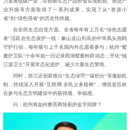
力发展低碳产业，在创新生态产品价值实现机制、推进产
业升级等方面取得了一系列成果，实现了从“资源小
省”到“绿色强省”的历史性跨越。
在全民生态自觉方面。全省每年有上万名“绿色志愿
者”活跃在生态保护一线：象山韭山列岛的中华凤头燕鸥
守护行动，每年吸引上千名国内外志愿者参与；杭州“鸳
鸯护卫队”十余年如一日记录西湖鸳鸯种群动态；开化“钱
江源卫士”开展常态化巡护，减少大量生态警情。
同时，浙江还创新推出“生态绿币”“碳积分”等激励机
制，持续深入开展“互联网 全民义务植树”，增强老百姓
在参与生态文明建设中的获得感、幸福感。
问：杭州将如何擦亮两块新的金字招牌？