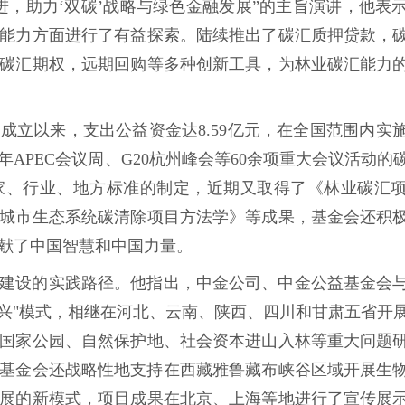
进，助力‘双碳’战略与绿色金融发展”的主旨演讲，他表
能力方面进行了有益探索。陆续推出了碳汇质押贷款，
碳汇期权，远期回购等多种创新工具，为林业碳汇能力
年成立以来，支出公益资金达8.59亿元，在全国范围内实
年APEC会议周、G20杭州峰会等60余项重大会议活动的
家、行业、地方标准的制定，近期又取得了《林业碳汇
城市生态系统碳清除项目方法学》等成果，基金会还积
献了中国智慧和中国力量。
建设的实践路径。他指出，中金公司、中金公益基金会
振兴"模式，相继在河北、云南、陕西、四川和甘肃五省开
国家公园、自然保护地、社会资本进山入林等重大问题
公益基金会还战略性地支持在西藏雅鲁藏布峡谷区域开展生
展的新模式，项目成果在北京、上海等地进行了宣传展