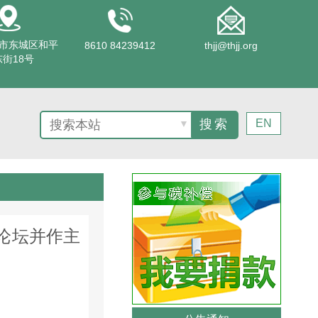
市东城区和平
8610 84239412
thjj@thjj.org
街18号
EN
▼
行论坛并作主