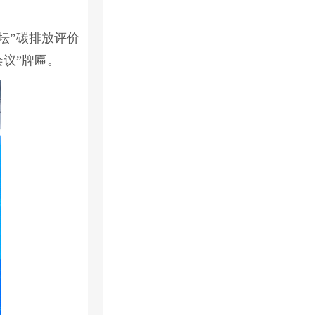
坛”碳排放评价
议”牌匾。