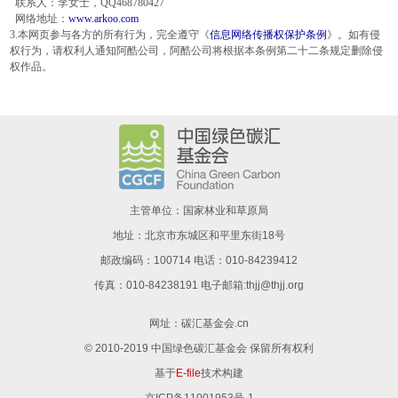
联系人：李女士，QQ468780427
网络地址：
www.arkoo.com
3.本网页参与各方的所有行为，完全遵守《
信息网络传播权保护条例
》。如有侵
权行为，请权利人通知阿酷公司，阿酷公司将根据本条例第二十二条规定删除侵
权作品。
主管单位：国家林业和草原局
地址：北京市东城区和平里东街18号
邮政编码：100714 电话：010-84239412
传真：010-84238191 电子邮箱:thjj@thjj.org
网址：
碳汇基金会.cn
© 2010-2019 中国绿色碳汇基金会 保留所有权利
基于
E-file
技术构建