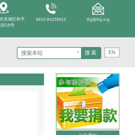
市东城区和平
8610 84239412
thjj@thjj.org
街18号
EN
▼