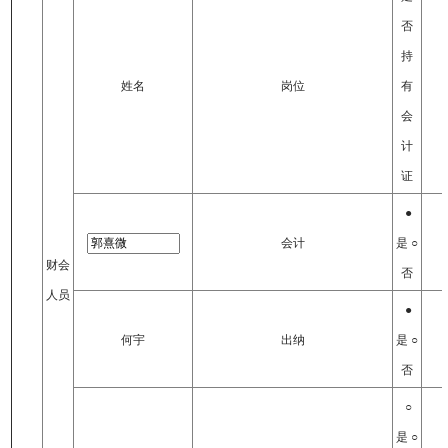
否
持
姓名
岗位
有
会
计
证
●
会计
是 ○
财会
否
人员
●
何宇
出纳
是 ○
否
○
是 ○