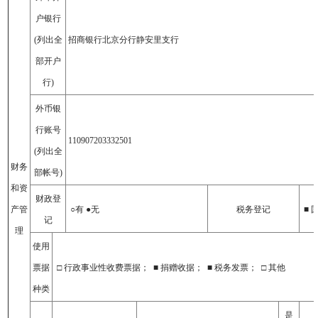
户银行
(列出全
招商银行北京分行静安里支行
部开户
行)
外币银
行账号
110907203332501
(列出全
财务
部帐号)
和资
财政登
产管
○有 ●无
税务登记
■ 
记
理
使用
票据
□ 行政事业性收费票据； ■ 捐赠收据； ■ 税务发票； □ 其他
种类
是