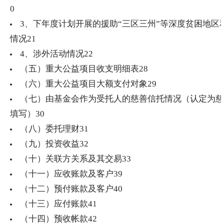
0
3、下年度计划开展的援助“三区三州”等深度贫困地区
情况
21
4、涉外活动情况
22
（五）重大公益项目收支明细表
28
（六）重大公益项目大额支付对象
29
（七）由基金会作为受托人的慈善信托情况（认定为慈
填写）
30
（八）委托理财
31
（九）投资收益
32
（十）关联方关系及其交易
33
（十一）应收账款及客户
39
（十二）预付账款及客户
40
（十三）应付账款
41
（十四）预收帐款
42