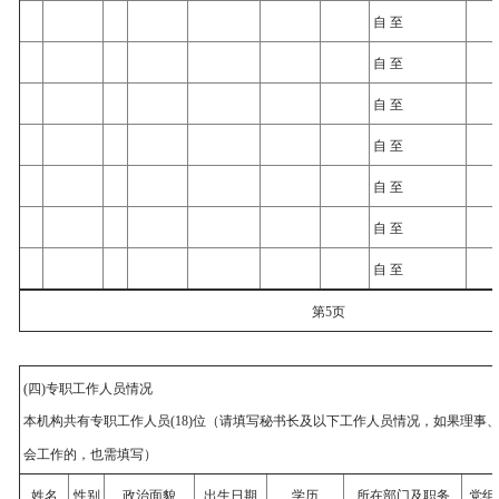
自 至
自 至
自 至
自 至
自 至
自 至
自 至
第5页
(四)专职工作人员情况
本机构共有专职工作人员(18)位（请填写秘书长及以下工作人员情况，如果理事
会工作的，也需填写）
姓名
性别
政治面貌
出生日期
学历
所在部门及职务
党组