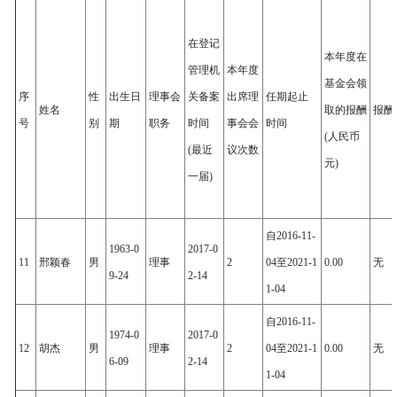
在登记
本年度在
管理机
本年度
基金会领
序
性
出生日
理事会
关备案
出席理
任期起止
姓名
取的报酬
报酬
号
别
期
职务
时间
事会会
时间
(人民币
(最近
议次数
元)
一届)
自2016-11-
1963-0
2017-0
11
邢颖春
男
理事
2
04至2021-1
0.00
无
9-24
2-14
1-04
自2016-11-
1974-0
2017-0
12
胡杰
男
理事
2
04至2021-1
0.00
无
6-09
2-14
1-04