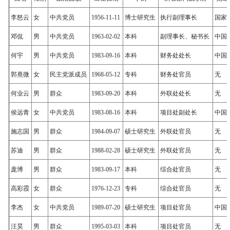
李怒云
女
中共党员
1956-11-11
博士研究生
执行副理事长
国家
邓侃
男
中共党员
1963-02-02
本科
副理事长、秘书长
中国
何宇
男
中共党员
1983-09-16
本科
财务处处长
中国
郭熹微
女
民主党派成员
1968-05-12
专科
财务处官员
无
何业云
男
群众
1983-09-20
本科
外联处处长
无
侯远青
女
中共党员
1983-08-16
本科
项目处副处长
中国
施志国
男
群众
1984-09-07
硕士研究生
外联处官员
无
苏迪
男
群众
1988-02-28
硕士研究生
外联处官员
无
庞博
男
群众
1983-09-17
本科
综合处官员
无
高彩霞
女
群众
1976-12-23
专科
综合处官员
无
李杰
女
中共党员
1989-07-20
硕士研究生
项目处官员
中国
汪昊
男
群众
1995-03-03
本科
项目处官员
无