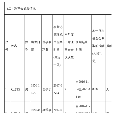
（二）理事会成员情况
在登记
本年度在
管理机
本年度
基金会领
序
性
出生日
理事会
关备案
出席理
任期起止
姓名
取的报酬
报酬
号
别
期
职务
时间
事会会
时间
(人民币
(最近
议次数
元)
一届)
自2016-11-
1956-1
2017-0
1
杜永胜
男
理事长
2
04至2021-1
0.00
无
1-27
2-14
1-04
自2016-11-
1959-0
副理事
2017-0