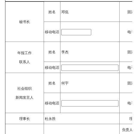
姓名
邓侃
固
秘书长
移动电话
电
姓名
李杰
固
年报工作
联系人
移动电话
电
姓名
何宇
固
社会组织
新闻发言人
移动电话
电
理事长
杜永胜
理
负责人