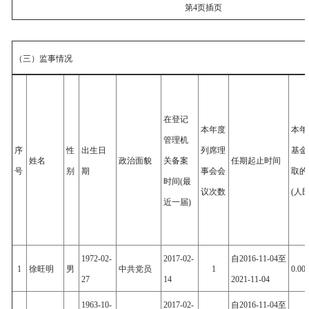
第4页插页
（三）监事情况
在登记
本年度
本年
管理机
序
性
出生日
列席理
基金
姓名
政治面貌
关备案
任期起止时间
号
别
期
事会会
取的
时间(最
议次数
(人
近一届)
1972-02-
2017-02-
自2016-11-04至
1
徐旺明
男
中共党员
1
0.00
27
14
2021-11-04
1963-10-
2017-02-
自2016-11-04至