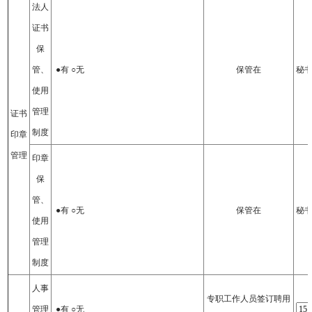
法人
证书
保
管、
●有 ○无
保管在
秘
使用
管理
证书
制度
印章
管理
印章
保
管、
●有 ○无
保管在
秘
使用
管理
制度
人事
专职工作人员签订聘用
管理
●有 ○无