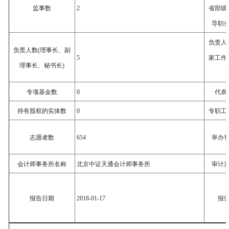
监事数
2
省部级
导职
负责人
负责人数(理事长、副
5
家工作
理事长、秘书长)
专项基金数
0
代表
持有股权的实体数
0
专职工
志愿者数
654
举办
会计师事务所名称
北京中证天通会计师事务所
审计
报告日期
2018-01-17
报