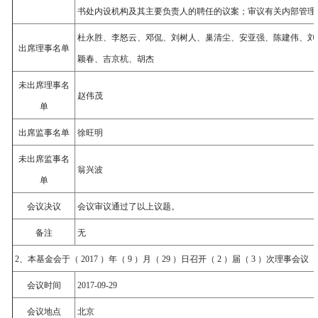
书处内设机构及其主要负责人的聘任的议案；审议有关内部管理
杜永胜、李怒云、邓侃、刘树人、巢清尘、安亚强、陈建伟、刘
出席理事名单
颖春、吉京杭、胡杰
未出席理事名
赵伟茂
单
出席监事名单
徐旺明
未出席监事名
翁兴波
单
会议决议
会议审议通过了以上议题。
备注
无
2、本基金会于（ 2017 ）年（ 9 ）月（ 29 ）日召开（ 2 ）届（ 3 ）次理事会议
会议时间
2017-09-29
会议地点
北京