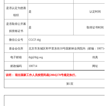
是否认定为慈善
是
认定时间
组织
是否取得公开募
是
取得证书时间
捐资格证书
微信公众号
CGCF-thjj
基金会住所
北京市东城区和平里东街18号国家林业局院内（邮编：100714
电子邮箱
thjj@thjj.org
传真
邮政编码
100714
网址
说明： 现任国家工作人员按照民函[2004]270号规定执行。
第1页