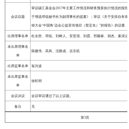
审议碳汇基金会2017年主要工作情况和财务预算执行情况的报
会议议题
于增选邓侃秘书长为副理事长的提案》；审议《关于安排自有资金资
候大会‘中国角’边会公益宣传项目（暂定名）”的报告》的议案
出席理事名单
杜永胜、邓侃、刘树人、安亚强、刘霞、邢颖春、胡杰、巢清尘
未出席理事名
陈建伟、高风、沈殿成、吉京杭
单
出席监事名单
翁兴波
未出席监事名
徐旺明
单
会议决议
会议审议通过了以上议题。
备注
无
第3页