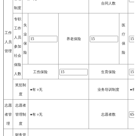
合同人数
制度
专职
失
医
工作
工作
业
疗
人员
养老保险
人员
保
保
参加
管理
险
险
社会
保险
工伤保险
生育保险
人数
奖惩制
●有 ○无
业务培训制度
●有
度
志愿
志愿者
者管
管理制
●有 ○无
志愿者数
理
度
财务管