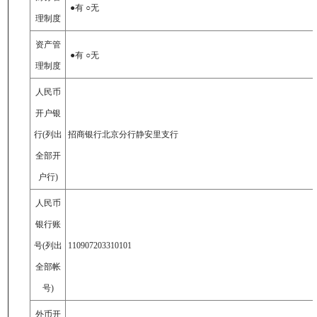
●有 ○无
理制度
资产管
●有 ○无
理制度
人民币
开户银
行(列出
招商银行北京分行静安里支行
全部开
户行)
人民币
银行账
号(列出
110907203310101
全部帐
号)
外币开