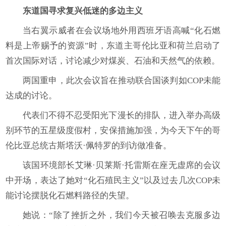
东道国寻求复兴低迷的多边主义
当右翼示威者在会议场地外用西班牙语高喊“化石燃
料是上帝赐予的资源”时，东道主哥伦比亚和荷兰启动了
首次国际对话，讨论减少对煤炭、石油和天然气的依赖。
两国重申，此次会议旨在推动联合国谈判如COP未能
达成的讨论。
代表们不得不忍受阳光下漫长的排队，进入举办高级
别环节的五星级度假村，安保措施加强，为今天下午的哥
伦比亚总统古斯塔沃·佩特罗的到访做准备。
该国环境部长艾琳·贝莱斯·托雷斯在座无虚席的会议
中开场，表达了她对“化石殖民主义”以及过去几次COP未
能讨论摆脱化石燃料路径的失望。
她说：“除了挫折之外，我们今天被召唤去克服多边