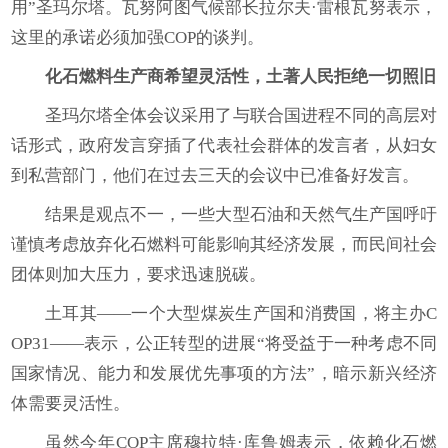
用”圣玛尔塔。瓦努阿图气候部长拉尔夫·雷根瓦努表示，
这里的承诺必须加强COP的谈判。
化石燃料生产商希望灵活性，土著人民拒绝一切照旧
圣玛尔塔全体会议采用了与联合国进程不同的高层对
话形式，政府发言穿插了代表社会群体的发言者，从妇女
到私营部门，他们在过去三天的会议中已准备好发言。
结果是观点不一，一些大型石油和天然气生产国呼吁
谨慎考虑放弃化石燃料可能影响其经济发展，而民间社会
团体则加大压力，要求迅速脱碳。
土耳其——一个大型煤炭生产国和消费国，将主办C
OP31——表示，公正转型的进展“将受益于一种考虑不同
国家情况、能力和发展优先事项的方法”，暗示新兴经济
体需要灵活性。
虽然今年COP主席穆拉特·库鲁姆表示，依赖化石燃