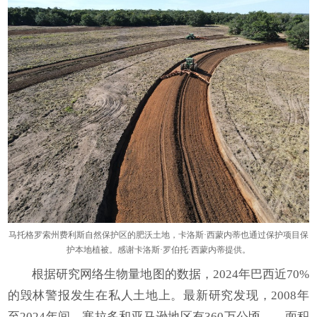
马托格罗索州费利斯自然保护区的肥沃土地，卡洛斯·西蒙内蒂也通过保护项目保
护本地植被。感谢卡洛斯·罗伯托·西蒙内蒂提供。
根据研究网络生物量地图的数据，2024年巴西近70%
的毁林警报发生在私人土地上。最新研究发现，2008年
至2024年间，塞拉多和亚马逊地区有360万公顷——面积