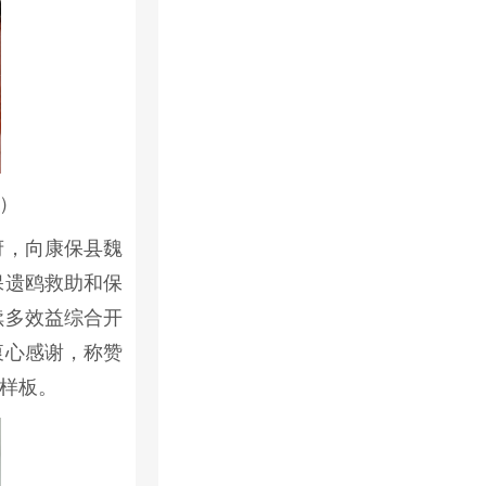
）
府，向康保县魏
保遗鸥救助和保
续多效益综合开
衷心感谢，称赞
样板。