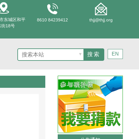
市东城区和平
8610 84239412
thjj@thjj.org
街18号
EN
▼