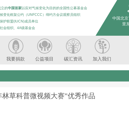
成立的
中国首家
以应对气候变化为目的的全国性公募基金会
候变化框架公约（UNFCCC）缔约方会议观察员组织
中国北京
保护联盟(IUCN)成员单位
里东
社会组织、4A级基金会
我要捐款
公益项目
碳汇资讯
加入我们
3年林草科普微视频大赛”优秀作品