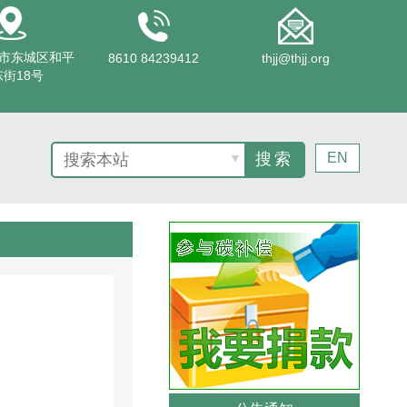
市东城区和平
8610 84239412
thjj@thjj.org
街18号
EN
▼