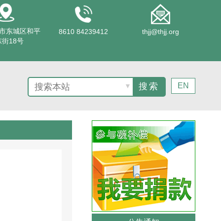
市东城区和平
8610 84239412
thjj@thjj.org
街18号
EN
▼