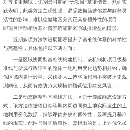
对等多重测试，识别最可能的“无项目”基准情景。然而实
践表明，此类方法主观性强，易受数据筛选偏差与解释灵
活性的影响，难以稳健地区分真正具备额外性的项目——
即项目活动相较基准情景确能带来净减排增益的情形。
近期多项方法学进展显著提升了基准线体系的科学性
与完整性，具体包括以下两方面：
一是区域协同型基准线构建机制。该机制将项目级基
准线与所属行政辖区的整体土地利用变化趋势相挂钩，确
保区域内累计毁林、采伐及人工造林面积均不突破历史观
测阈值，从而有效防范大规模超额碳信用签发风险；
二是动态调整型基准线方法。区别于传统静态设定方
式，该方法依据项目存续期内周边同类土地实际发生的土
地利用变化数据，持续评估并校准额外性，显著提升基准
线的现实适配性与时间敏感性。需指出的是，上述优化虽