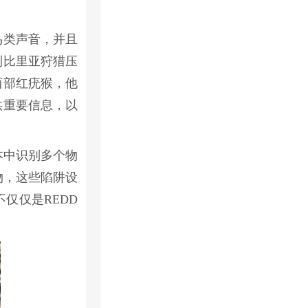
鸟类声音，并且
利比里亚狩猎压
西部红疣猴，他
供重要信息，以
本中识别多个物
物，这些陷阱设
仅仅是REDD