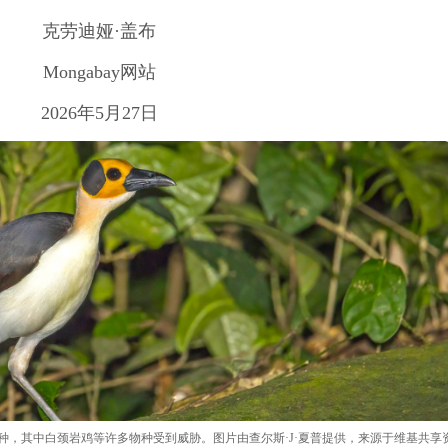
克劳迪娅·盖布
Mongabay网站
2026年5月27日
种，其中白颈岩鸡等许多物种受到威胁。图片由查尔斯·J·夏普提供，来源于维基共享