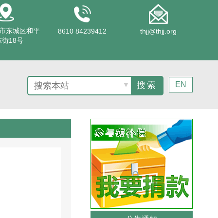
市东城区和平
8610 84239412
thjj@thjj.org
街18号
EN
▼