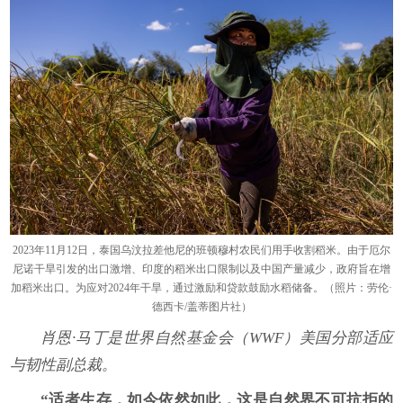
2023年11月12日，泰国乌汶拉差他尼的班顿穆村农民们用手收割稻米。由于厄尔
尼诺干旱引发的出口激增、印度的稻米出口限制以及中国产量减少，政府旨在增
加稻米出口。为应对2024年干旱，通过激励和贷款鼓励水稻储备。（照片：劳伦·
德西卡/盖蒂图片社）
肖恩·马丁是世界自然基金会（WWF）美国分部适应
与韧性副总裁。
“
适者生存，如今依然如此，这是自然界不可抗拒的