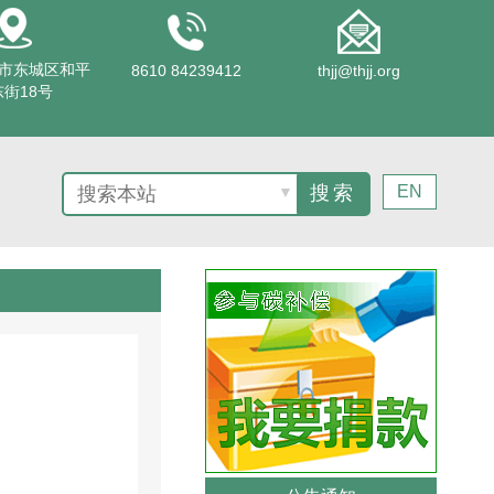
市东城区和平
8610 84239412
thjj@thjj.org
街18号
EN
▼