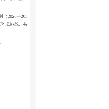
026—203
态环境挑战、共
。