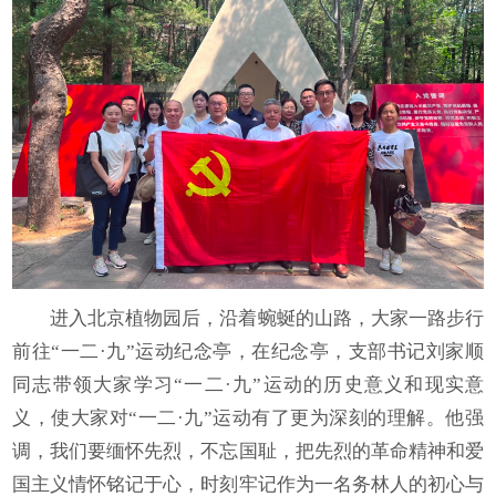
进入北京植物园后，沿着蜿蜒的山路，大家一路步行
前往“一二·九”运动纪念亭，在纪念亭，支部书记刘家顺
同志带领大家学习“一二·九”运动的历史意义和现实意
义，使大家对“一二·九”运动有了更为深刻的理解。他强
调，我们要缅怀先烈，不忘国耻，把先烈的革命精神和爱
国主义情怀铭记于心，时刻牢记作为一名务林人的初心与