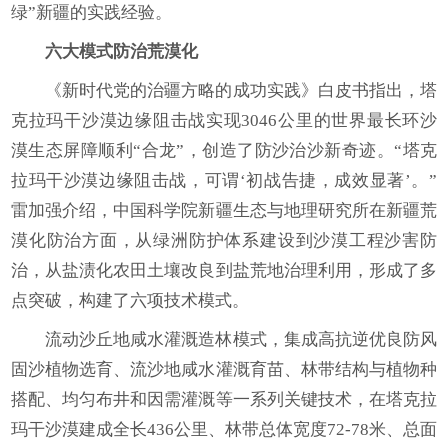
绿”新疆的实践经验。
六大模式防治荒漠化
《新时代党的治疆方略的成功实践》白皮书指出，塔
克拉玛干沙漠边缘阻击战实现3046公里的世界最长环沙
漠生态屏障顺利“合龙”，创造了防沙治沙新奇迹。“塔克
拉玛干沙漠边缘阻击战，可谓‘初战告捷，成效显著’。”
雷加强介绍，中国科学院新疆生态与地理研究所在新疆荒
漠化防治方面，从绿洲防护体系建设到沙漠工程沙害防
治，从盐渍化农田土壤改良到盐荒地治理利用，形成了多
点突破，构建了六项技术模式。
流动沙丘地咸水灌溉造林模式，集成高抗逆优良防风
固沙植物选育、流沙地咸水灌溉育苗、林带结构与植物种
搭配、均匀布井和因需灌溉等一系列关键技术，在塔克拉
玛干沙漠建成全长436公里、林带总体宽度72-78米、总面