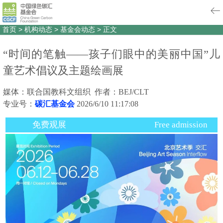
首页
>
机构动态
>
基金会动态
>
正文
“时间的笔触——孩子们眼中的美丽中国”儿
童艺术倡议及主题绘画展
媒体：联合国教科文组织 作者：BEJ/CLT
专业号：
碳汇基金会
2026/6/10 11:17:08
免费观展
Free admission