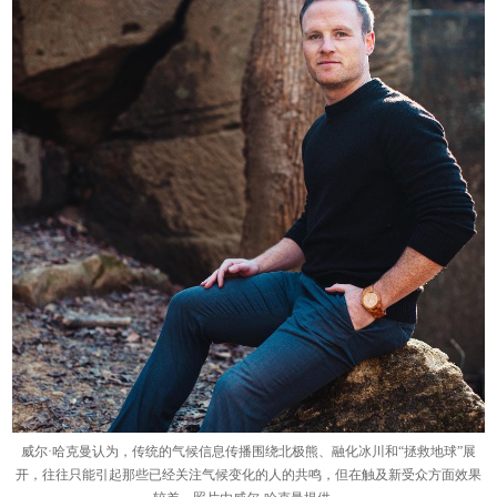
威尔·哈克曼认为，传统的气候信息传播围绕北极熊、融化冰川和“拯救地球”展
开，往往只能引起那些已经关注气候变化的人的共鸣，但在触及新受众方面效果