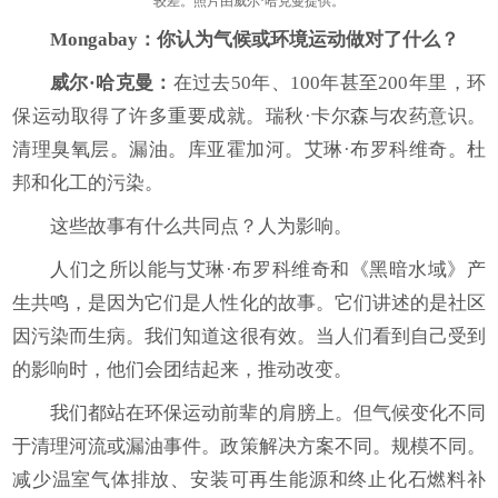
较差。照片由威尔·哈克曼提供。
Mongabay
：你认为气候或环境运动做对了什么？
威尔·哈克曼：
在过去50年、100年甚至200年里，环
保运动取得了许多重要成就。瑞秋·卡尔森与农药意识。
清理臭氧层。漏油。库亚霍加河。艾琳·布罗科维奇。杜
邦和化工的污染。
这些故事有什么共同点？人为影响。
人们之所以能与艾琳·布罗科维奇和《黑暗水域》产
生共鸣，是因为它们是人性化的故事。它们讲述的是社区
因污染而生病。我们知道这很有效。当人们看到自己受到
的影响时，他们会团结起来，推动改变。
我们都站在环保运动前辈的肩膀上。但气候变化不同
于清理河流或漏油事件。政策解决方案不同。规模不同。
减少温室气体排放、安装可再生能源和终止化石燃料补