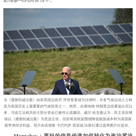
当《通胀削减法案》由前美国总统乔·拜登签署成为法律时，许多气候运动人士称
其为美国历史上最重要的气候投资之一。然而，自唐纳德·特朗普总统重返白宫以
来，与该立法相关的大部分资金已被停止或撤回。威尔·哈克曼认为，民主党应继
续以《通胀削减法案》为竞选主张，但应将其框架围绕降低能源成本和为美国家
庭带来经济利益。照片由安德鲁·卡巴列罗-雷诺兹/法新社通过盖蒂图片社提供。
Mongabay
：更好的信息传递如何转化为政治紧迫