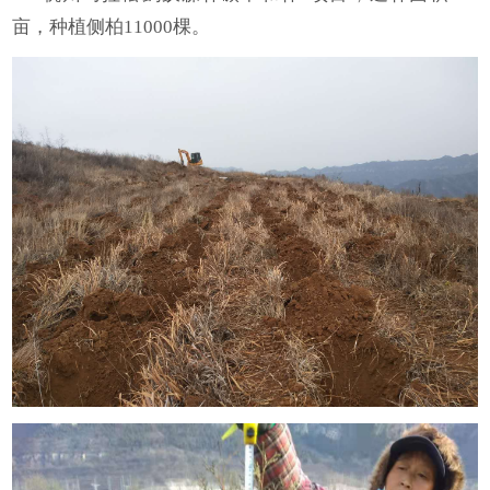
亩，种植侧柏11000棵。