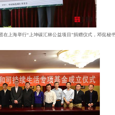
集团在上海举行“上坤碳汇林公益项目”捐赠仪式，邓侃秘