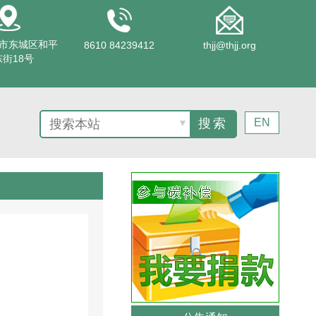
市东城区和平
8610 84239412
thjj@thjj.org
街18号
EN
▼