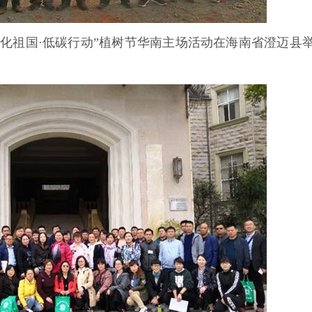
绿化祖国·低碳行动”植树节华南主场活动在海南省澄迈县